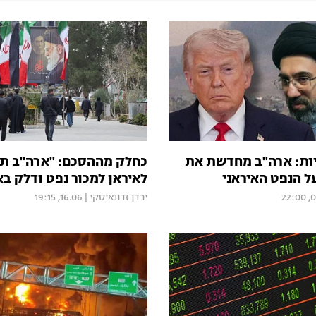
ות: ארה"ב מחדשת את
כחלק מההסכם: "ארה"ב ת
ל הנפט האיראני
לאיראן למכור נפט ודלק באו
07.
ירדן זדונאיסקי
|
16.06, 19:15