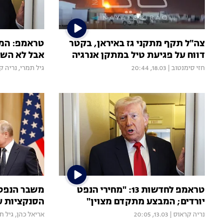
צה"ל תקף מתקני גז באיראן, בקטר
טראמפ: המל
דווח על פגיעת טיל במתקן אנרגיה
אבל לא השבו
חזי סימנטוב
|
18.03, 20:44
גיל תמרי
,
נריה ק
טראמפ לחדשות 13: "מחירי הנפט
משבר הנפט:
יורדים; המבצע מתקדם מצוין"
הסנקציות ע
נריה קראוס
|
13.03, 20:05
אריאל כהן
,
גיל ת