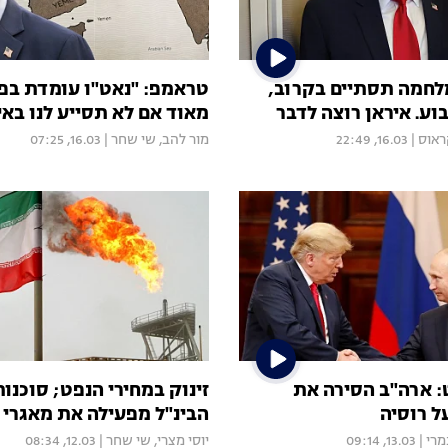
חמה תסתיים בקרוב,
טראמפ: "נאט"ו עומדת בפנ
ע. איראן רוצה לדבר
מאוד אם לא תסייע לנו באי
ראוס
|
16.03, 22:49
מור להב
,
שי שחר
|
16.03, 07:25
 ארה"ב הסירה את
זינוק במחירי הנפט; סוכנו
ל רוסיה
הבינ"ל מפעילה את מאגרי 
מרי
|
13.03, 09:14
יוסי מצרי
,
שי שחר
|
12.03, 08:34