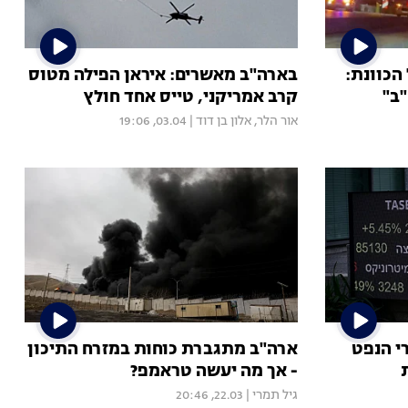
הכוונת:
בארה"ב מאשרים: איראן הפילה מטוס
"ב"
קרב אמריקני, טייס אחד חולץ
אור הלר
,
אלון בן דוד
|
03.04, 19:06
י הנפט
ארה"ב מתגברת כוחות במזרח התיכון
- אך מה יעשה טראמפ?
גיל תמרי
|
22.03, 20:46