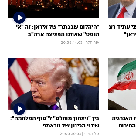
י עתיד רע
"היהלום שבכתר" של איראן: זה "אי
ראן"
הנפט" שאותו הפציצה ארה"ב
אור הלר
|
14.03, 20:38
ת האנרגיה
בין "ניצחון מוחלט" ל"סוף המלחמה":
החירום
שינוי הכיוון של טראמפ
גיל תמרי
|
10.03, 21:00