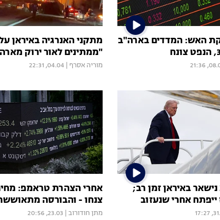
ת האש: המדדים בארה"ב
מתקני האנרגיה באיראן על 
"ממתינים לאור ירוק מארה
08.04, 2
מוריה אסרף
|
04.04, 22:31
ישאר באיראן זמן רב;
אחרי הצהרת טראמפ: מחיר
ייפתח אחרי שנעזוב
צנחו - והבורסה מתאוששת
31.03
מתן חודורוב
|
23.03, 20:56