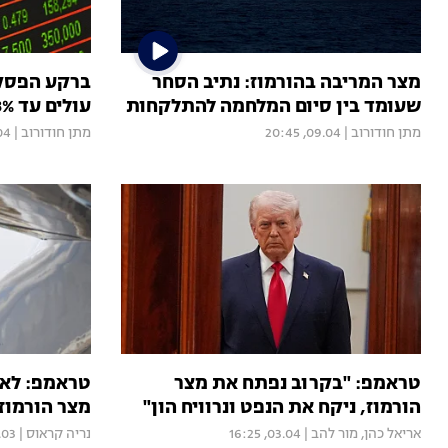
מצר המריבה בהורמוז: נתיב הסחר
ברקע הפסק
שעומד בין סיום המלחמה להתלקחות
עולים עד 3%, הנפט צונח
מתן חודורוב
|
09.04, 20:45
מתן חודורוב
|
1:36
טראמפ: "בקרוב נפתח את מצר
טראמפ: לא נ
הורמוז, ניקח את הנפט ונרוויח הון"
מצר הורמוז 
אריאל כהן
,
מור להב
|
03.04, 16:25
נריה קראוס
|
, 17:27