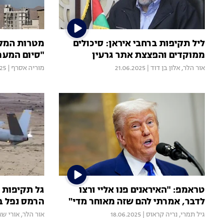
ליל תקיפות ברחבי איראן: סיכולים
מטרות המלח
ממוקדים והפצצת אתר גרעין
"סיום המער
אור הלר
,
אלון בן דוד
|
21.06.2025
מוריה אסרף
|
25
טראמפ: "האיראנים פנו אליי ורצו
גל תקיפות 
לדבר, אמרתי להם שזה מאוחר מדי"
הרמס נפל ב
גיל תמרי
,
נריה קראוס
|
18.06.2025
אור הלר
,
אורי שא