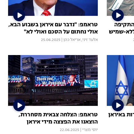
התקיפה
טראמפ: "נדבר עם איראן בשבוע הבא,
ללא-שמיש
אולי נחתום על הסכם ואולי לא"
אלעד זיני
,
אריאל כהן
|
25.06.2025
ות באיראן
טראמפ: הצלחה צבאית מסחררת,
הוצאנו את הפצצה מידי איראן
יוסי מצרי
|
22.06.2025