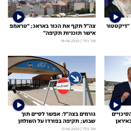
 "דיקטטור
צה"ל תקף את הכור באראכ; "טראמפ
אישר תוכניות תקיפה"
אור הלר
|
19.06.2025
סיכויים
גורמים בצה"ל: אפשר לסיים תוך
איראן
שבוע; תקיפה בפורדו על השולחן
אור הלר
|
17.06.2025