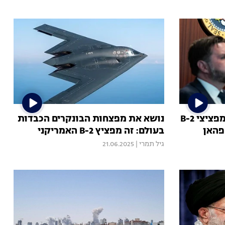
ארה"ב הצטרפה למערכה: מפציצי B-2
נושא את מפצחות הבונקרים הכבדות
פהאן
בעולם: זה מפציץ B-2 האמריקני
גיל תמרי
|
21.06.2025