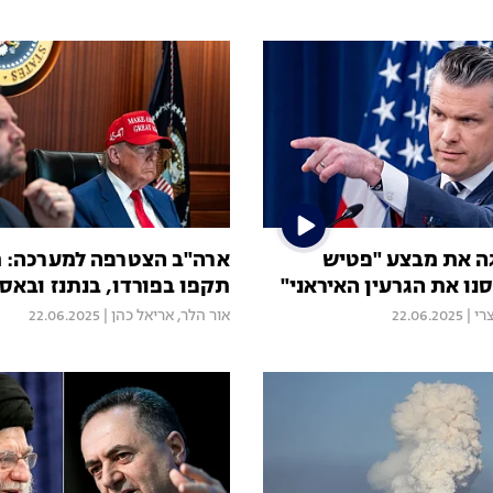
ה את מבצע "פטיש
נו את הגרעין האיראני"
תקפו בפורדו, בנתנז ובאס
רי
|
22.06.2025
אור הלר
,
אריאל כהן
|
22.06.2025