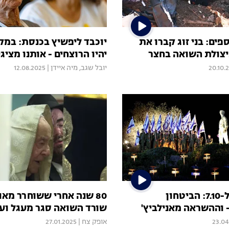
פים: בני זוג קברו את
יוכבד ליפשיץ בכנסת: במק
יצולת השואה בחצר
יהיו הרוצחים - אותנו מציגי
20.10.
יובל שגב
,
מיה איידן
|
12.08.2025
בין השואה ל-7.10: הביטחון
80 שנה אחרי ששוחרר מאו
וההשראה מאנילביץ'
שורד השואה סגר מעגל וע
23.04
אופק צח
|
27.01.2025