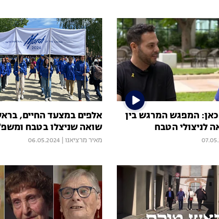
כאן: המפגש המרגש בין
אלפים במצעד החיים, ברא
ה לניצולי הטבח
שואה שניצלו בטבח ומשפ' 
07.05
מאיר מרציאנו
|
06.05.2024