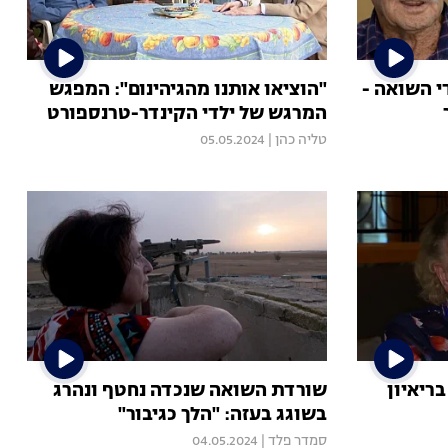
י השואה -
"הוציאו אותנו מהגיהינום": המפגש
המרגש של ילדי הקינדר-טרנספורט
טליה כהן
|
05.05.2024
בריאיון
שורדת השואה שנכדה נחטף ונהרג
בשוגג בעזה: "הלך כגיבור"
סמדר פלד
|
04.05.2024