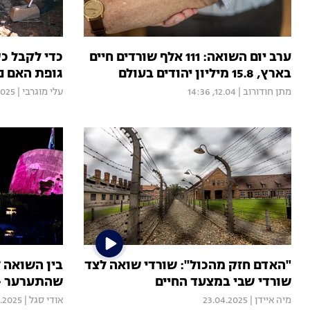
ערב יום השואה: 111 אלף שורדים חיים
כדי לקבל כס
בארץ, 15.8 מיליון יהודים בעולם
גופת האם נ
מתן חודורוב
|
12.04, 14:36
עלי מוגרבי
|
2025
"האדם חזק מהכול": שורדי שואה לצד
שורדי שבי במצעד החיים
שהתערער - 
מיה איידן
|
23.04.2025
אודי סגל
|
.2025