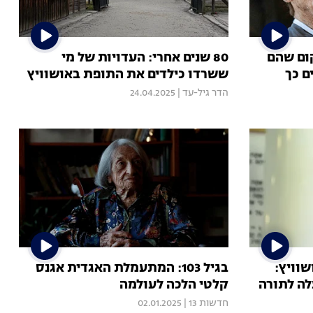
ום שהם
80 שנים אחרי: העדויות של מי
ם כך
ששרדו כילדים את התופת באושוויץ
הדר גיל-עד
|
24.04.2025
שוויץ:
בגיל 103: המתעמלת האגדית אגנס
לה לתורה
קלטי הלכה לעולמה
חדשות 13
|
02.01.2025