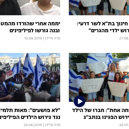
נשי חינוך בת"א לשר דרעי:
יממה אחרי שהורדו מהמטו
וש ילדי מהגרים"
ובנה גורשו לפיליפינים
27.08
מיה איידן
|
13.08.2019
חה אחת": חברו של הילד
"לא פושעים": מאות תלמיד
רוש הפגינו בנתב"ג
נגד גירוש הילדים הפיליפינ
24.07
מיה איידן
|
24.06.2019