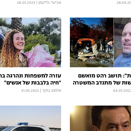
28.04.2
אביעד גליקמן
|
26.01.2023
ת": תושב רהט מואשם
עזרה למשפחות ונהרגה בת
שות של מתנדב המשטרה
"חיה בלבבות של אנשים"
04.07.202
אלמוג בוקר
|
31.05.2022