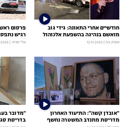
חודשיים אחרי התאונה: גידי גוב
פרסום ראשו
מואשם בנהיגה בהשפעת אלכוהול
רגיש נתפס 
אופק צח
|
12.11.2025
אלי סניור
|
.2025
"אובדן קשה": התיעוד האחרון
"מדובר בעבר
מדריסת מתנדב המשטרה נחשף
בדריסת סגן