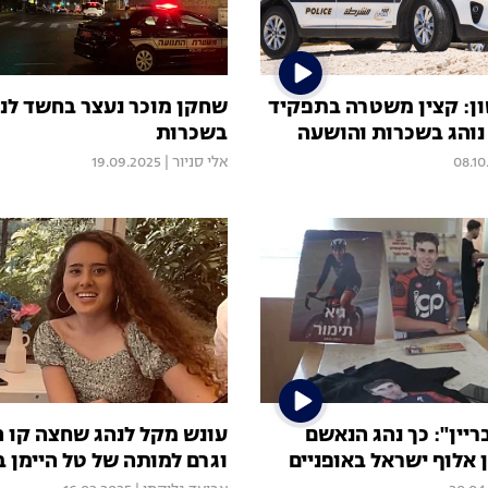
ן: קצין משטרה בתפקיד
שחקן מוכר נעצר בחשד לנ
נוהג בשכרות והושעה
בשכרות
08.10
אלי סניור
|
19.09.2025
יין": כך נהג הנאשם
עונש מקל לנהג שחצה קו 
 אלוף ישראל באופניים
וגרם למותה של טל היימן ב