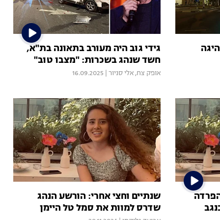
היגה
גידי גוב היה מעורב בתאונה בת"א,
חשד שנהג בשכרות: "מצבו טוב"
אופק צח
,
אלי סניור
|
16.09.2025
הפרדה
שנתיים וחצי אחרי: הורשע הנהג
נגב
שדרס למוות את סמל טל היימן