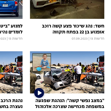
חשד: נהג שיכור פצע קשה רוכב
למנוע "ביטח
אופנוע בן 22 בפתח תקווה
לומדים נהי
חדשות 13
|
07.09.2023
חדשות 13
|
2023
"במצב נפשי קשה": הנהגת שפגעה
במשפחה מכחישה שצרכה אלכוהול
נעצרה בחשד