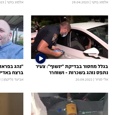
אלמוג בוקר
|
29.04.2023
אלמוג בוקר
|
023
בגלל מחסור בבדיקת "ינשוף": צעיר
"נהג בפראו
נתפס נוהג בשכרות - ושוחרר
ברצח באדי
אלי סניור
|
20.09.2022
אביעד גליקמן
|
2