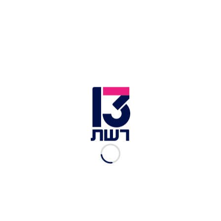
שי גולדן
|
07.06.2025
בשל חתונת בנו: נתניהו מבקש
לבטל שני ימי עדות בחודש
הבא
אביעד גליקמן
|
07.05.2025
המצב הביטחוני הכריע:
חתונתו של אבנר נתניהו
תידחה
ליעד בן צור
|
04.11.2024
חגיגה מצומצמת, ממש בקרוב:
פרטים על החתונה של אבנר
נתניהו
מערכת סלבס
|
08.07.2024
ארוסתו לשעבר של אבנר
נתניהו ובן זוגה הכתב הפכו
להורים
ליעד בן צור
|
27.06.2024