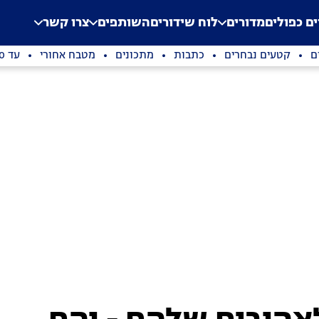
.
Application error: a clien
ים כפולים
מדורים
לוח שידורים
השותפים
צרו קשר
ם
קטעים נבחרים
כתבות
מתכונים
מטבח אחורי
עד 100 שקלים