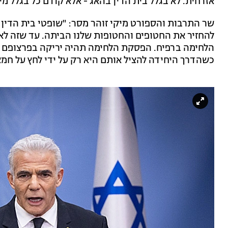
אזרחית. לא בגלל בית הדין בהאג - אלא קודם כל בגלל מי
שר התרבות והספורט מיקי זוהר מסר: "שופטי בית הדין
להחזיר את החטופים והחטופות שלנו הביתה. ‏עד שזה לא
הלחימה ברפיח. הפסקת הלחימה תהיה יריקה בפרצופם של
כשהדרך היחידה להציל אותם היא רק על ידי לחץ על חמא