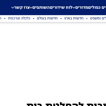
.
Application error: a clien
ים כפולים
מדורים
לוח שידורים
השותפים
צרו קשר
ים ומשפט
חדשות בארץ
חדשות בעולם
כלכלה וצרכנות
ת