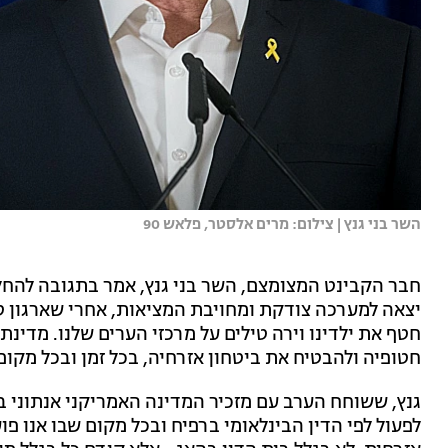
השר בני גנץ | צילום: מרים אלסטר, פלאש 90
חבר הקבינט המצומצם, השר בני גנץ, אמר בתגובה להחל
יצאה למערכה צודקת ומחויבת המציאות, אחרי שארגון טרו
חטף את ילדינו וירה טילים על מרכזי הערים שלנו. מדינ
חטופיה ולהבטיח את ביטחון אזרחיה, בכל זמן ובכל מקום 
גנץ, ששוחח הערב עם מזכיר המדינה האמריקני אנתוני ב
לפעול לפי הדין הבינלאומי ברפיח ובכל מקום שבו אנו פ