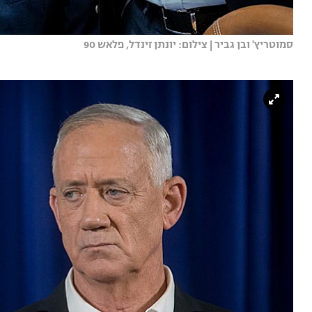
סמוטריץ' ובן גביר | צילום: יונתן זינדל, פלאש 90