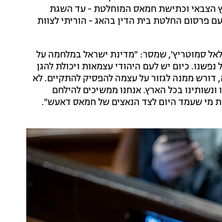
חץ הצבאי וכתישת חמאס המוחלטת - עד השגת
עם פרסום החלטת בית הדין בהאג - הוריתי לצוות
אל סמוטריץ', שמסר: "מדינת ישראל במלחמה על
נפשנו. כיום יש לעם היהודי עצמאות ויכולת להגן
 דורש ממנה לגזור על עצמה להפסיק להתקיים. לא
נו ונשותינו בכל הארץ. אנחנו ממשיכים להילחם
את מי שעמד היום לצד הנאצים של חמאס דאעש".