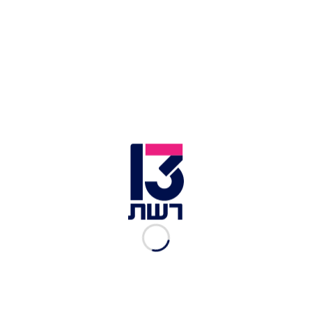
בית הדין הבינלאומי לצדק בהאג
בניגוד להנחייתו של נתניהו, שרים בממשלה מיהרו
לתקוף את בית הדין. השר לביטחון לאומי איתמר בן
גביר מסר: "לצו הלא רלוונטי של בית הדין האנטישמי
בהאג צריכה להיות רק תשובה אחת: כיבוש רפיח,
הגברת הלחץ הצבאי וכתישת חמאס המוחלטת - עד
השגת הניצחון המלא במלחמה". השרה מאי גולן
הוסיפה: "מיד עם פרסום החלטת בית הדין בהאג -
הוריתי לצוות משרדי לחמם את המגרסות".