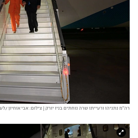
רה''מ נתניהו ורעייתו שרה נוחתים בניו יורק | צילום: אבי אוחיון /לע'