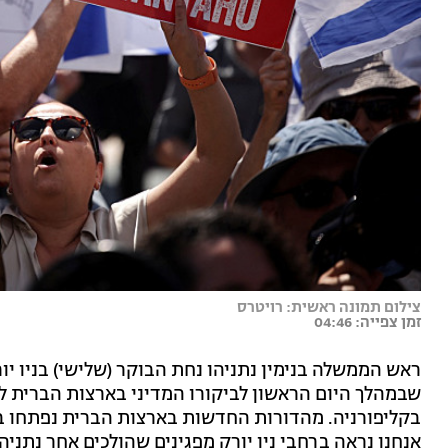
צילום תמונה ראשית: רויטרס
זמן צפייה: 04:46
ראש הממשלה בנימין נתניהו נחת הבוקר (שלישי) בניו 
שבמהלך היום הראשון לביקורו המדיני בארצות הברית ל
בקליפורניה. מהדורות החדשות בארצות הברית נפתחו ב
אנחנו נראה ברחבי ניו יורק מפגינים שהולכים אחר נתניהו