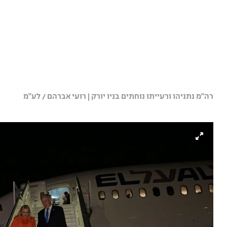
רה"מ נתניהו ורעייתו נוחתים בניו יורק | רועי אברהם / לע"מ