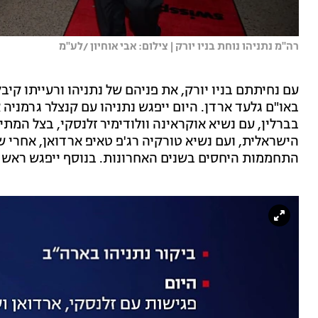
רה''מ נתניהו נוחת בניו יורק | צילום: אבי אוחיון /לע''מ
עם נחיתתם בניו יורק, את פניהם של נתניהו ורעייתו קיב
באו"ם גלעד ארדן. היום ייפגש נתניהו עם קנצלר גרמניה 
בברלין, עם נשיא אוקראינה וולודימיר זלנסקי, בצל המת
הישראלית, ועם נשיא טורקיה רג'פ טאיפ ארדואן, אחרי ש
התחממות היחסים בשנים האחרונות. בנוסף ייפגש ראש ה