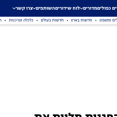
.
Application error: a clien
ים כפולים
מדורים
לוח שידורים
השותפים
צרו קשר
ים ומשפט
חדשות בארץ
חדשות בעולם
כלכלה וצרכנות
ת