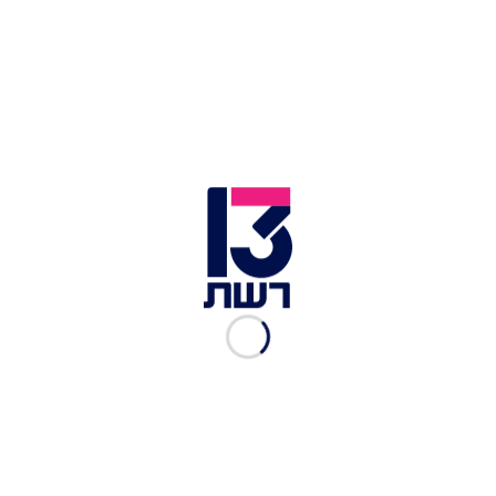
אבראהים מנצור, מואשם ברצח איש השב"ס יוחאי אבני | צילום:
חדשות 13
ב-8 ביולי נמצא אבני כשהוא ללא רוח חיים עם פצעי
דקירה רבים בגופו בבית מגוריו בגבעון החדשה, ומיד
הוזעקו למקום כוחות משטרה של מחוז ירושלים יחד
עם גורמי החירום וההצלה. יומיים לאחר הירצחו,
נעצר
מנצור
, עצור ביטחוני לשעבר המשויך לחמאס, בחשד
לביצוע העבירה. הוא נחקר על ידי שב"כ והמשטרה,
ומאז הוארך מעצרו.