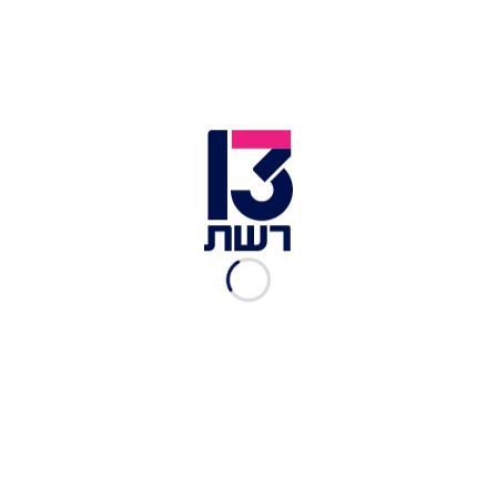
2 פיגועי דקירה בשומרון תוך
שעות: גבר נפצע קשה,
מחבלים חוסלו
אור הלר
|
23.07, 16:10
פיגוע בתאילנד: 5 חיילים
נהרגו מירי ופיצוץ מטען בדרום
המדינה
אריאל כהן
|
23.07, 09:21
תיק קסטלמן: הפרקליטות
מסרה מידע שקרי לבג"ץ -
ונאלצה לתקן
יוסי אלי
|
11.07, 20:04
חשש, זעם ותסכול בשרון אחרי
הפיגוע: "קמצוץ ממה שיכול
לקרות"
יוסף ישראל
|
08.06, 21:42
הפיגוע בשרון מציף את הסיוט