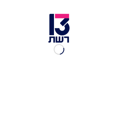
הפגנות על הגדר בעזה | צילום: עטייה מוחמד, פלאש 90
מוקדם יותר בוצע ירי לעבר עמדה צבאית סמוך לכפר
שוויכה שליד טולכרם. מצה"ל נמסר כי לא היו נפגעים
בקרב הלוחמים ולא נגרם נזק לעמדה. עוד נאמר כי
"לאחר סריקות במרחב נמצאו מספר תרמילים ליד
הכפר. בסריקות אחר ממצאים נוספים, מחבלים ירו
והשליכו מטענים לעבר הכוחות, שהגיבו בירי לעברם".