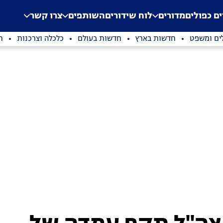
.
Application error: a clien
ים כפולים
מדורים
לוח שידורים
השותפים
צרו קשר
ים ומשפט
חדשות בארץ
חדשות בעולם
כלכלה וצרכנות
ת