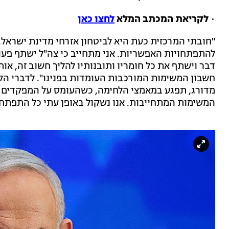
•
לקריאת המכתב המלא
לחצו כאן
"חובתי המרכזית כעת היא לביטחון אזרחי מדינת ישרא
להתפתחויות האפשריות. אני מתחייב כי צה"ל ישתף פעו
דבר וישתף את כל חומריו ותובנותיו להליך חשוב זה, אות
חשבון המשימות המורכבות העומדות בפנינו". לדברי הלו
מדורג, תפגע במאמצי הלחימה, כשהעומס על המפקדים ע
המשימות המתחייבות. אנו נשקול באופן עתי כל התפתחות