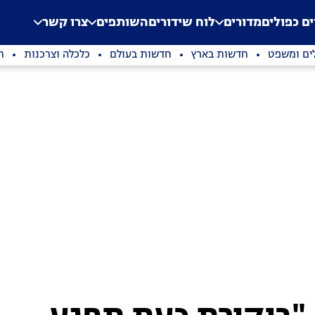
.
Application error: a clien
ים כפולים
מדורים
לוח שידורים
השותפים
צרו קשר
ים ומשפט
חדשות בארץ
חדשות בעולם
כלכלה וצרכנות
ת