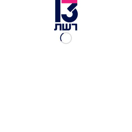
נתון מעניין נוסף הוא כי בשנתוני הלידה 2003-1998,
שגיוסם היה בשנים האחרונות, חלה עלייה של כ-4%
לעומת הפוטנציאל בכל שנה, באי-גיוס מסיבת "תורתו
אומנותו" בקרב גברים, ועלייה של כ-2% באי-גיוס
מסיבות דת בקרב נשים.