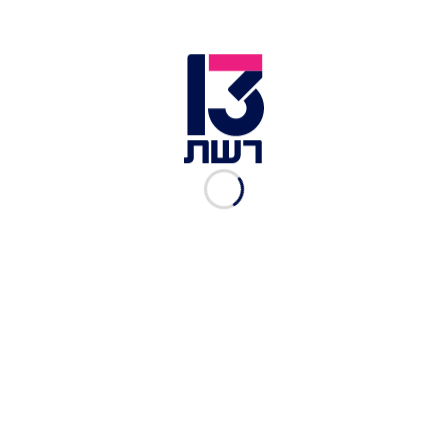
רכב שנשרף בפרעות בתורמוס עיא | צילום: רויטרס
מאות מתנחלים הגיעו בצהרי היום לכפר תורמוס עיא
מצפון לרמאללה, הציתו רכבים ובתים בכפר, ופצעו
ככל הנראה מספר פלסטינים בפרעות מחאה על
הפיגוע אמש. בתיעודים שמופצים ברשתות
החברתיות נראים המתנחלים הולכים ברחובות הכפר
ללא נוכחות של צבא או משטרה במקום ומציתים
רכבים ובתים של תושבי המקום.
כשעתיים לאחר סיום האירוע, בצה"ל גינו: "אזרחים
ישראלים הציתו רכוש של פלסטינים לפני זמן קצר