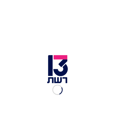
גולדקנופף ונתניהו | צילום: חיים גולדברג, פלאש 90