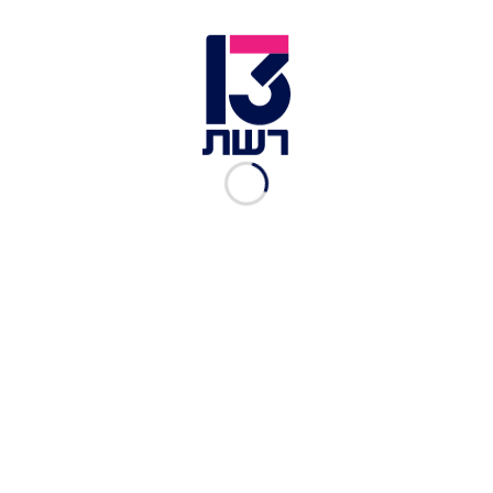
שתומכים בטרור ולא במדינה". לדבריו, "פוסלים חברי
כנסת שחובשים כיפות שחורות, כיפות סרוגות, אבל
הולכים יחד לממשלה שתהיה תלויה בחברי הכנסת
ששונאים את ישראל".
אביגדור ליברמן | צילום: רויטרס