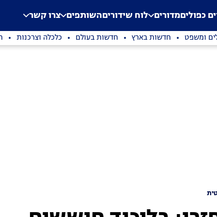
.
Application error: a clien
ים כפולים
מדורים
לוח שידורים
השותפים
צרו קשר
ים ומשפט
חדשות בארץ
חדשות בעולם
כלכלה וצרכנות
ת
ית