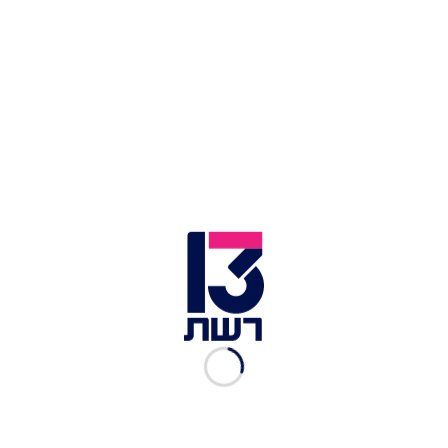
דיון בבג"ץ | צילום: יונתן זינדל, פלאש 90
"אפילו היועמ"שית בתגובתה לא חלמה על צו ביניים
מופרך ומשולל יסוד חוקי כזה", כתב שר התקשורת -
והדגיש: "צו הביניים הזה ניתן בחוסר סמכות ובניגוד
לחוק. בנוסף, אני קובע כי קיימת מניעה חוקתית
לקיימו מחמת פגיעה חמורה בהפרדת הרשויות
וביסודות הדמוקרטיה. הצו משולל תוקף, אינו מחייב
וחסר משמעות. מועצת התאגיד נותרה עם 5 חברים
בלבד ומשכך אינה קיימת על-פי החוק, ועל כן אין
בסמכותי למנות מ"מ ליו"ר המועצה ולא אמנה. אני