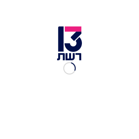
המצת שנמצא על תושב מזרח ירושלים, החשוד בהצתה | צילום:
דוברות המשטרה
בעקבות השריפות, הכריז שר הביטחון ישראל כ"ץ על
"מצב חירום לאומי", כ-120 צוותי כיבוי ומטוסים
משתתפים במאמצים, שמרוכזים כרגע במניעת האש
מלהגיע לתחנת הדלק בלטרון. השריפה גדולה יותר
מהשריפה בהרי הכרמל ב-2010, וגורם בכבאות אמר:
"לא זוכרים כזאת שריפה". מרבית אירועי יום העצמאות
הערב בוטלו, לאחר שבכבאות והצלה הודיעו כי בשל
מאמצי כיבוי השריפה, אנשי כבאות והצלה לא יוכלו
להשתתף באבטחת אירועים שתוכננו להערב, בעיקר