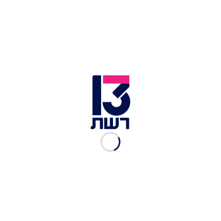
מפגינים למען החטופים ונגד הממשלה מחוץ לכנסת בירושלים |
צילום: יונתן זינדל, פלאש 90