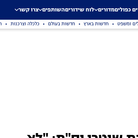
.
Application error: a clien
ים כפולים
מדורים
לוח שידורים
השותפים
צרו קשר
ים ומשפט
חדשות בארץ
חדשות בעולם
כלכלה וצרכנות
ת