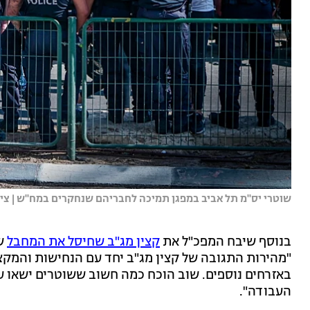
שוטרי יס''מ תל אביב במפגן תמיכה לחבריהם שנחקרים במח''ש | צילו
בנוסף שיבח המפכ"ל את
קצין מג"ב שחיסל את המחבל
ש
"מהירות התגובה של קצין מג"ב יחד עם הנחישות והמקצו
באזרחים נוספים. שוב הוכח כמה חשוב ששוטרים ישאו 
העבודה".