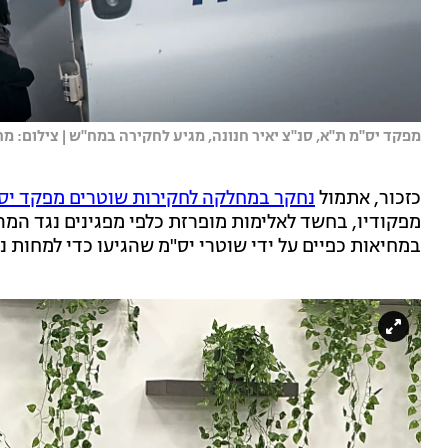
מפקד יס''מ ת''א, סנ''צ יאיר חנונה, מגיע לחקירה במח''ש | צילום: מר
כזכור, אתמול
נחקר במחלקה לחקירות שוטרים מפקד יס"
מפקודיו, בחשד לאלימות מופרזת כלפי מפגינים נגד ה
במחיאות כפיים על ידי שוטרי יס"מ שהגיעו כדי למחות נ