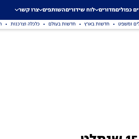
.
Application error: a clien
ים כפולים
מדורים
לוח שידורים
השותפים
צרו קשר
ים ומשפט
חדשות בארץ
חדשות בעולם
כלכלה וצרכנות
ת