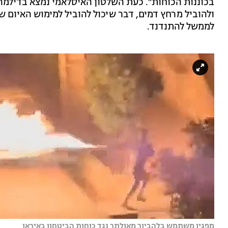
בכוננות הכוחות". כעת השלטון האיסלאמי נמצא בדילמ
ולהוביל מרחץ דמים, דבר שיכול להוביל למימוש האיום 
לממשל להתנדנד.
מפגין משתמש בלהביור מאולתר נגד כוחות הביטחון באיראן