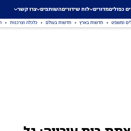
.
Application error: a clien
ים כפולים
מדורים
לוח שידורים
השותפים
צרו קשר
ים ומשפט
חדשות בארץ
חדשות בעולם
כלכלה וצרכנות
ת