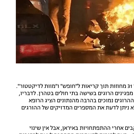
לפי דיווחים בטיימס הבריטי, ההפגנות משתרעות על פני 31 מחוזות תוך קריאות ל"חופש" ו"מוות לדיקטטור".
ופא איראני שהתראיין למגזין סיפר כי תועדו לפחות 217 מפגינים הרוגים בשישה בתי חולים בטהרן. לדבריו,
 ההרוגים נמוכים בהרבה מהנתונים הציג הרופא
א ניתן לדעת את המספרים המדויקים של ההורגים
ים אחרי ההתפתחויות באיראן, אבל אין שינוי