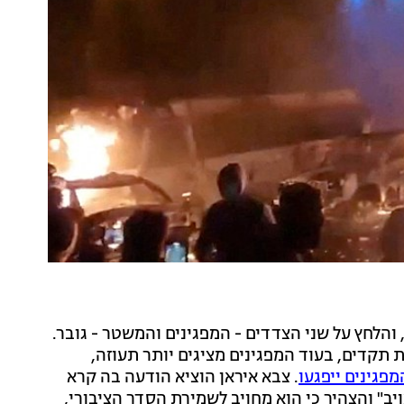
ל המחאה באיראן נמשך נכנס הבוקר (שבת), ליומו ה-14, והלחץ על שני הצדדים - המפגינים והמשטר - גובר.
 תקדים, בעוד המפגינים מציגים יותר תעוזה,
פגינים ייפגעו
. צבא איראן הוציא הודעה בה קרא
יב" והצהיר כי הוא מחויב לשמירת הסדר הציבורי,