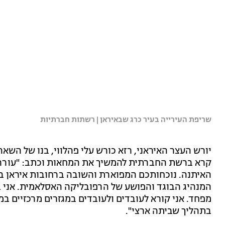
שריפת העירייה בעיר כרג שבאיראן | רשתות חברתיות
יורש העצר האיראני, רזא כורש עלי פהלווי, בנו של השא
קרא ברשת החברתית להמשיך את המחאות וכתב: "עורר
האיתנה. נוכחותכם המפוארת והשובה ברחובות איראן בע
המנהיג הבוגד והפושע של הרפובליקה האסלאמית. אני 
מפחד. אני קורא לעובדים ולעובדים במגזרים מרכזיים במ
בתהליך שביתה ארצי".