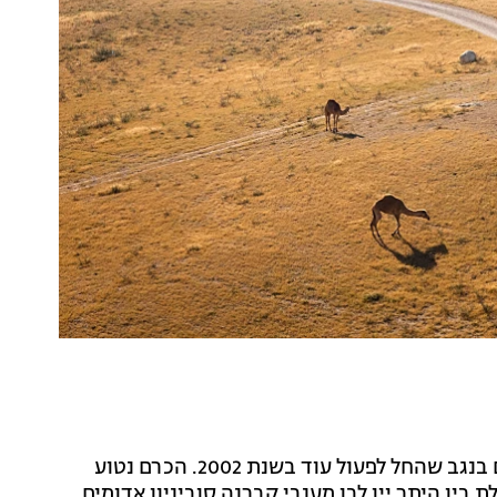
של סיגלית ואסף גלאי הוא מהיקבים הראשונים בנגב שהחל לפעול עוד בשנת 2002. הכרם נטוע
 בין היתר יין לבן מענבי קברנה סוביניון אדומים.