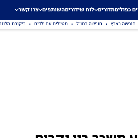
.
Application error: a clien
ים כפולים
מדורים
לוח שידורים
השותפים
צרו קשר
חופשה בארץ
חופשה בחו"ל
מטיילים עם ילדים
ביקורת מלונו