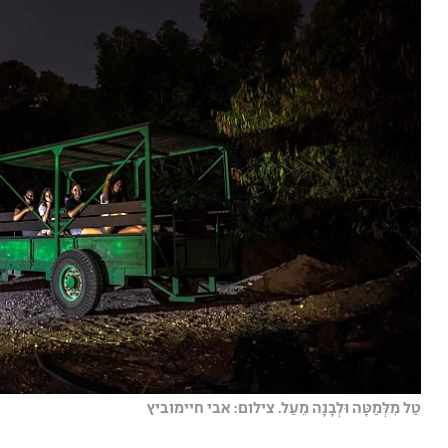
טַל מִלְּמַטָּה וּלְבָנָה מֵעַל. צילום: אבי חיימוביץ