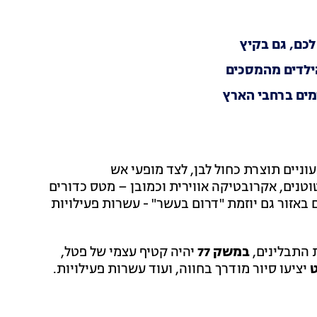
כם, גם בקיץ
וניים תוצרת כחול לבן, לצד מופעי אש
יט גלואו (Night Glow) מרהיב, להטוטנים, אקרובטיקה אווירית וכמובן – מטס כדורים
אזור גם יוזמת "דרום בעשר" - עשרות פעילויות
ת התבלינים,
במשק 77
יהיה קטיף עצמי של פטל,
ט
יציעו סיור מודרך בחווה, ועוד עשרות פעילויות.