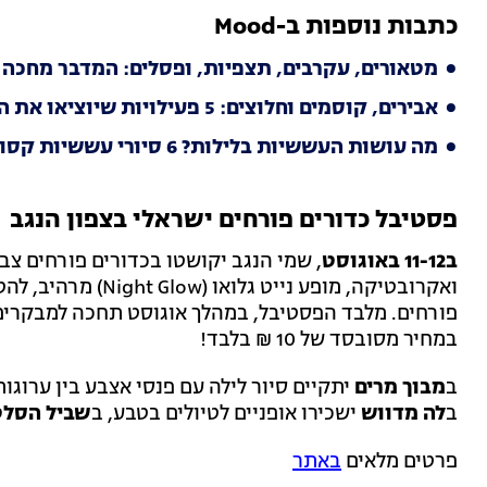
כתבות נוספות ב-Mood
מטאורים, עקרבים, תצפיות, ופסלים: המדבר מחכה ל
אבירים, קוסמים וחלוצים: 5 פעילויות שיוציאו את הילדים מהמסכים
מה עושות העששיות בלילות? 6 סיורי עששיות קסומים ברחבי הארץ
פסטיבל כדורים פורחים ישראלי בצפון הנגב
ב11-12 באוגוסט
, שמי הנגב יקושטו בכדורים פורחים צבע
ואקרובטיקה, מופע ני
פורחים.
מלבד הפסטיבל, במהלך אוגוסט תחכה למבקרים ב
במחיר מסובסד של 10 ₪ בלבד!
ב
מבוך מרים
יתקיים סיור לילה עם פנסי אצבע בין ערוגו
ב
לה מדווש
ישכירו אופניים לטיולים בטבע, ב
שביל הסל
פרטים מלאים
באתר