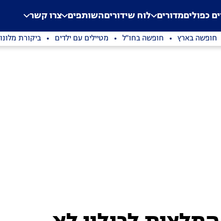
.
Application error: a clien
ים כפולים
מדורים
לוח שידורים
השותפים
צרו קשר
חופשה בארץ
חופשה בחו"ל
מטיילים עם ילדים
ביקורת מלונו