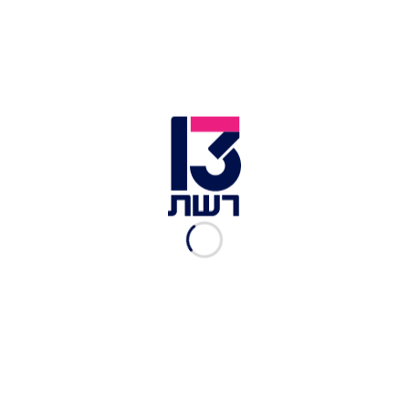
בטומי "פנינת הים השחור" | צילום: מיכל בן ארי מנור
חופשה משפחתית בצ'כיה
למה צ'כיה:
פראג היא יעד אהוב מאד על הישראלים,
אבל מומלץ גם לצאת מהעיר ולהכיר את אתרי הטבע
הרבים במדינה, בעיקר אם מדובר בחופשה
משפחתית.
צ'כיה ידועה כאחת המדינות שהכי תומכות בישראל,
במלחמה הנוכחית ובכלל ולכן לישראלים התחושה
במדינה תהיה נעימה, בטוחה ופרו ישראלית.