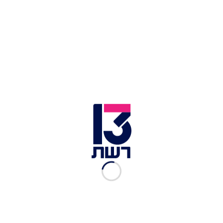
וסלעי ענק: זה היעד הכי
מבוקש השנה
אבנית סטרולוב
|
22.05.2024
בבלגיה גיבו את ביה"ד בהאג;
בריטניה: "זה לא יוביל
להפסקת אש"
יוסף ישראל
|
20.05.2024
מי צריך את טורקיה: קבלו את
5 היעדים הלוהטים של הקיץ
מיכל בן ארי מנור
|
09.05.2024
3 יעדי ספא מפנקים ולא יקרים
מחכים לכם החל מהחודש
מערכת Mood
|
30.04.2024
מסלול מושלם ל-24 שעות
בעיר הכי רומנטית בעולם
מיכל בן ארי מנור
|
13.02.2024