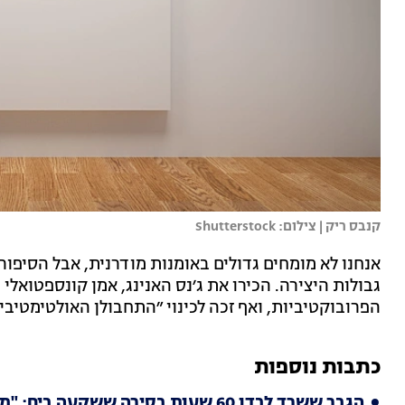
קנבס ריק | צילום: Shutterstock
אנחנו לא מומחים גדולים באומנות מודרנית, אבל הסיפו
גבולות היצירה. הכירו את ג׳נס האנינג, אמן קונספטואלי 
הפרובוקטיביות, ואף זכה לכינוי ״התחבולן האולטימטיבי״
כתבות נוספות
הגבר ששרד לבדו 60 שעות בסירה ששקעה בים: "מודה לאלוהים"