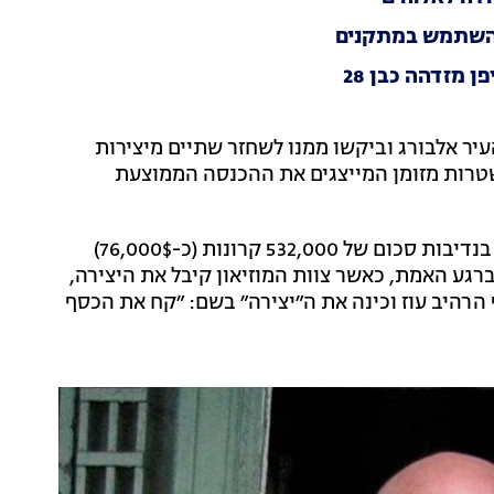
להשתמש במתקנים
נית מהעיר אלבורג וביקשו ממנו לשחזר שתיים מיצירות
טרות מזומן המייצגים את ההכנסה הממוצעת
האנינג נענה בחיוב להצעה, ואנשי המוזיאון סיפקו עבורו בנדיבות סכום של 532,000 קרונות (כ-76,000$)
בודתו. אבל ברגע האמת, כאשר צוות המוזיאון קיבל את היצירה,
ף הרהיב עוז וכינה את ה״יצירה״ בשם: ״קח את הכסף