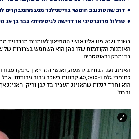
דוב שהסתובב חופשי בדיסנילנד מנע מהמבקרים 
טרלול פרוגרסיבי או דרישה לגיטימית? גבר בן 39 מיפן מזדהה כבן 28
בשנת 2021 פנו אליו אנשי המוזיאון לאומנות מודר
האומנות הקודמות שלו בהן הוא השתמש בצרורות של ש
בדנמרק ובאוסטריה.
כחומרי גלם ו-40,000 קרונות כשכר עבור ע
הוא נחרד לגלות שהאנינג העביר בד לבן וריק. האנינג א
וברח״.