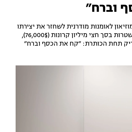
ף וברח״
וזיאון לאומנות מודרנית לשחזר את יצירתו
העשוייה משטרות כסף ועבור כך סיפקו עבורו שטרות בסך חצי מיליון קרונות (76,000$),
ריק תחת הכותרת: ״קח את הכסף וברח״