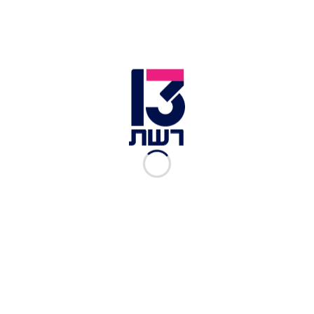
זמן צפייה: 07:45
צפו באודישן של אלמוג ועידן מתוך העונה החדשה
של X Factor ישראל