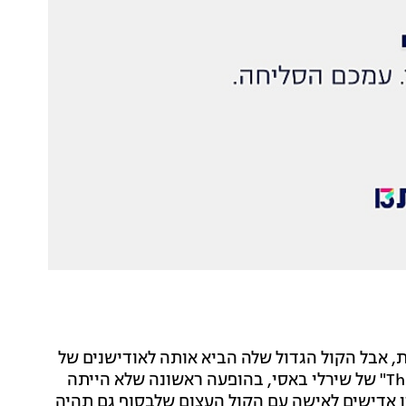
לת, אבל הקול הגדול שלה הביא אותה לאודישנים של
העונה הראשונה. היא כבשה את הבמה עם "This Is My Life" של שירלי באסי, בהופעה ראשונה שלא הייתה
ו אדישים לאישה עם הקול העצום שלבסוף גם תהיה