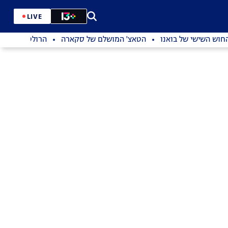
LIVE
חוש השישי של בואנו
הטאצ' המושלם של סקארה
הרולטה של פייב