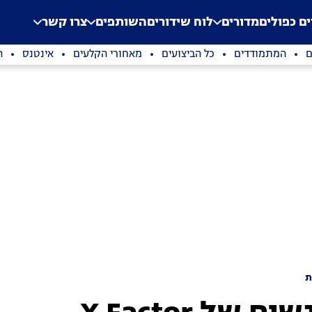
.
Application error: a clien
ים כפולים
מדורים
לוח שידורים
השותפים
צרו קשר
ם
המתמודדים
כל הביצועים
מאחורי הקלעים
אינטנס
ה
ת