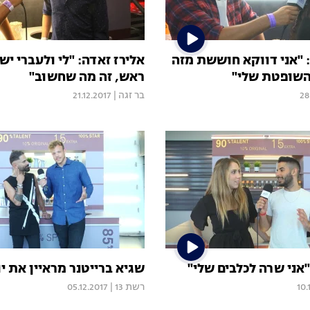
 "אני דווקא חוששת מזה
אלירז זאדה: "לי ולעברי יש
השופטת שלי"
ראש, זה מה שחשוב"
28
בר זגה
|
21.12.2017
 "אני שרה לכלבים שלי"
שגיא ברייטנר מראיין את יו
10.
רשת 13
|
05.12.2017