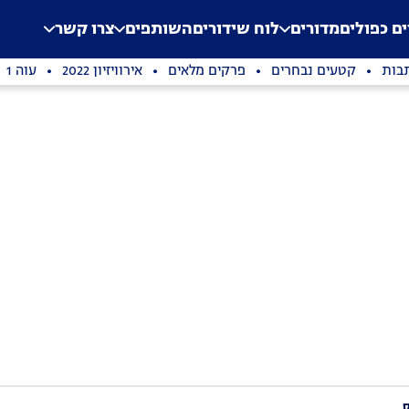
.
Application error: a clien
ים כפולים
מדורים
לוח שידורים
השותפים
צרו קשר
בות
קטעים נבחרים
פרקים מלאים
אירוויזיון 2022
עוה 1
ס