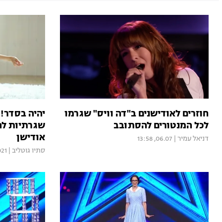
חוזרים לאודישנים ב"דה וויס" שגרמו
לכל המנטורים להסתובב
שגרתיות לה
אודישן
דניאל עמיר
|
06.07, 13:58
סתיו גוטליב
|
021