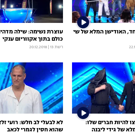
חד, האודישן המלא של שי
עוצרת נשימה: שילה מדהי
כולם בתוך אקווריום ענקי
22.
רשת 13
|
20.12.2018
ו להיות חברים שלו:
לא לבעלי לב חלש: רועי זלצ
א של גידי ליבנה
שהוא חסין לגמרי לכאב