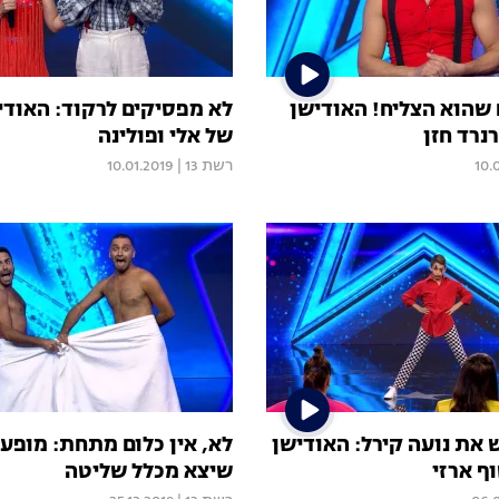
 שהוא הצליח! האודישן
לא מפסיקים לרקוד: האוד
נרד חזן
של אלי ופולינה
10.
רשת 13
|
10.01.2019
 את נועה קירל: האודישן
לא, אין כלום מתחת: מופע
ף ארזי
שיצא מכלל שליטה