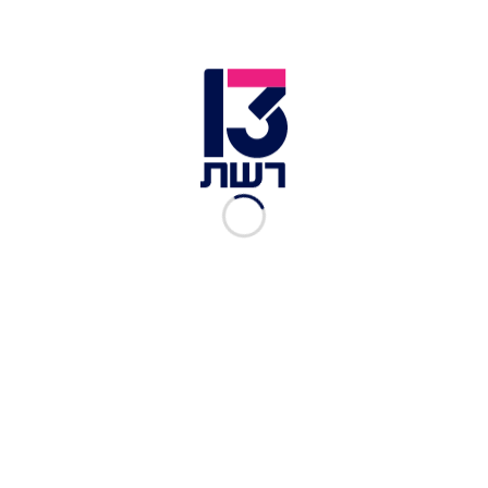
כמה דייטים זה הפך לרציני" מספרים אותם מקורבים.
"הקשר ממש רציני, הם מאוהבים מאוד" הם מוסיפים
ומציינים שהקשר עדיין נשמר בסוד ורק מעטים יודעים
עליו. מדובר גם פרק ב' של משען בן ה-45, גרוש עם
שני ילדים ומתגורר ברמת השרון.