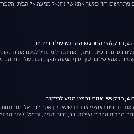
 מתרגשים יחד כאשר אמא של נתנאל מגיעה אל הבית, מספרת
ף זוכה לפגוש את שחף | האח הגדול לצפייה ישירה
יירים
לים בגדים חדשים ויפים, האח הגדול מתחיל לסכם את התקופ
פחה: אמא של בר סוף סוף מגיעה לבקר, הבת של דרור מפתיע
ענו אליה - דיאנה | האח הגדול לצפייה ישירה
יקור
את הדיירים באמצע ארוחת שישי, בין אסף לנתנאל מתפתחת ש
דחת מהבית מהבית ואילנה, בר, דרור, טליה, נתנאל ושחף מביני