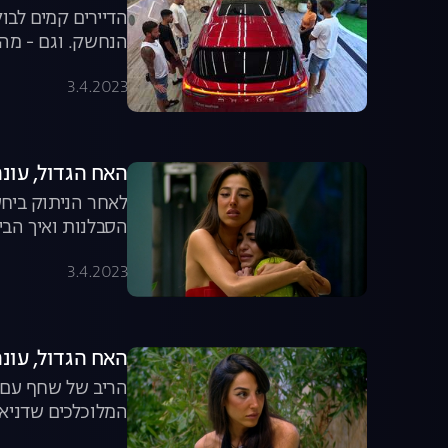
הדיירים קמים לב
הנחשק. וגם - מה ג
3.4.2023
האח הגדול, עונה 4, פרק 51: מה קרה בבית אחרי ההדחה המפתיעה של
לאחר הניתוק ביחס
הסבלנות ואיך הבי
3.4.2023
האח הגדול, עונה 4, פרק 50: הדחה דרמ
הריב של שחף עם 
המלוכלכים שדניאל