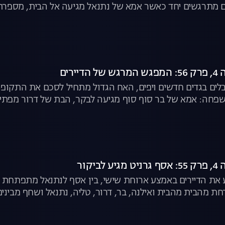
 מתרגשים יחד כאשר אמא של נתנאל מגיעה אל הבית, מספרת
ף זוכה לפגוש את שחף | האח הגדול לצפייה ישירה
יירים
לים בגדים חדשים ויפים, האח הגדול מתחיל לסכם את התקופ
פחה: אמא של בר סוף סוף מגיעה לבקר, הבת של דרור מפתיע
ענו אליה - דיאנה | האח הגדול לצפייה ישירה
יקור
את הדיירים באמצע ארוחת שישי, בין אסף לנתנאל מתפתחת ש
דחת מהבית מהבית ואילנה, בר, דרור, טליה, נתנאל ושחף מביני