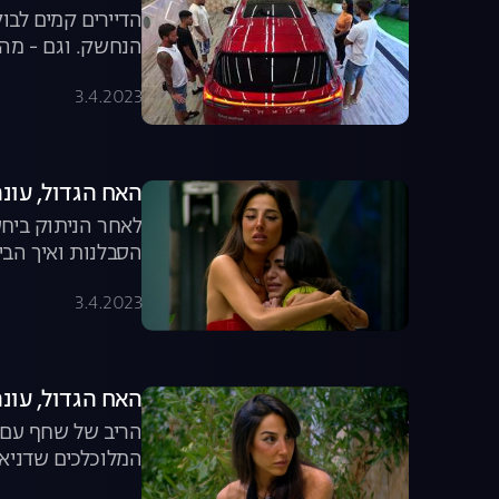
הדיירים קמים לב
הנחשק. וגם - מה ג
3.4.2023
האח הגדול, עונה 4, פרק 51: מה קרה בבית אחרי ההדחה המפתיעה של
לאחר הניתוק ביחס
הסבלנות ואיך הבי
3.4.2023
האח הגדול, עונה 4, פרק 50: הדחה דרמ
הריב של שחף עם 
המלוכלכים שדניאל