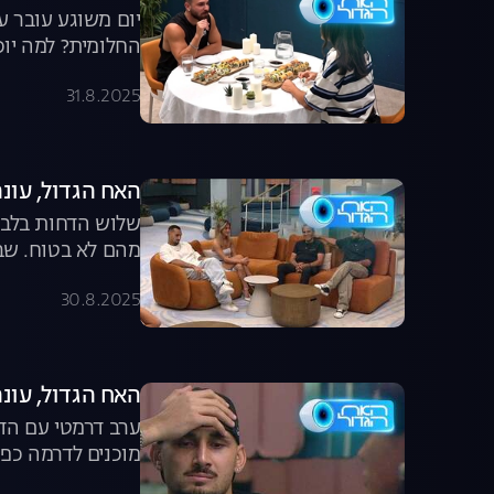
יום משוגע עובר ע
החלומית? למה יו
31.8.2025
האח הגדול, עונה 7, פרק 59: משדר הד
שלוש הדחות בלבד 
מהם לא בטוח. שבו
30.8.2025
האח הגדול, עונה 7, פרק 58: הדחה כפו
ערב דרמטי עם הד
מוכנים לדרמה כפו