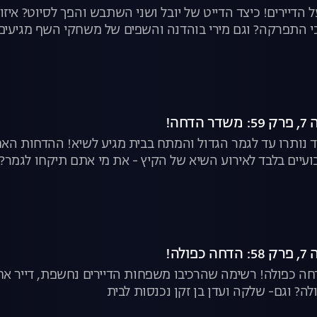
ל הדיירים! כיצד הדייט של יובל ושני השתבש והפך לסיוט? א
כי התפרקה? וגם מירי בוהדנה והשפים של משחקי השף מגיעים
חה!
נותרו עד לגמר הגדול והמתח בבית מגיע לשיא! ההדחות האחר
עיים בלבד לאירוע השיא של הקיץ - את מי אתם תיקחו לגמר?
לה!
חה כפולה! רשימה שהרכיבו משפחות הדיירים נחשפת, דייר אח
לה? וגם- שלקה ועדן בן זקן נכנסות לבית