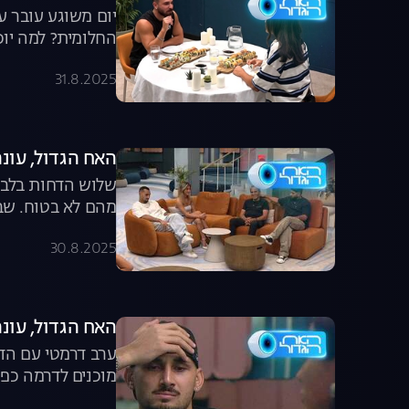
יום משוגע עובר ע
החלומית? למה יו
31.8.2025
האח הגדול, עונה 7, פרק 59: משדר הד
שלוש הדחות בלבד 
מהם לא בטוח. שבו
30.8.2025
האח הגדול, עונה 7, פרק 58: הדחה כפו
ערב דרמטי עם הד
מוכנים לדרמה כפו