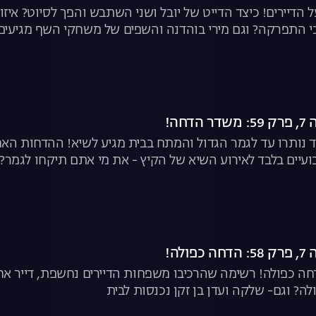
ל הדיירים! כיצד הדייט של יובל ושני השתבש והפך לסיוט? א
כי התפרקה? וגם מירי בוהדנה והשפים של משחקי השף מגיעים
חה!
נותרו עד לגמר הגדול והמתח בבית מגיע לשיא! ההדחות האחר
עיים בלבד לאירוע השיא של הקיץ - את מי אתם תיקחו לגמר?
לה!
חה כפולה! רשימה שהרכיבו משפחות הדיירים נחשפת, דייר אח
לה? וגם- שלקה ועדן בן זקן נכנסות לבית