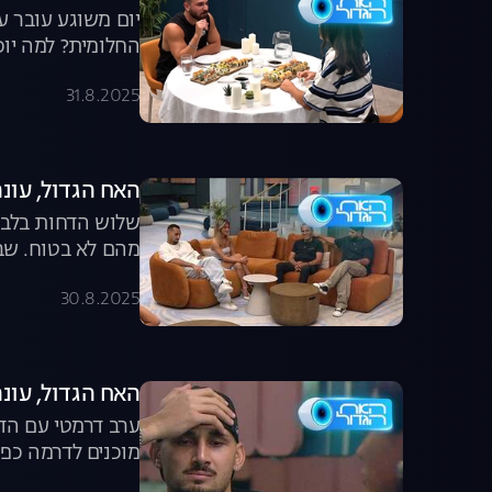
יום משוגע עובר ע
החלומית? למה יו
31.8.2025
האח הגדול, עונה 7, פרק 59: משדר הד
שלוש הדחות בלבד 
מהם לא בטוח. שבו
30.8.2025
האח הגדול, עונה 7, פרק 58: הדחה כפו
ערב דרמטי עם הד
מוכנים לדרמה כפו