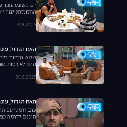
יום משוגע עובר ע
החלומית? למה יו
31.8.2025
האח הגדול, עונה 7, פרק 59: משדר הד
שלוש הדחות בלבד 
מהם לא בטוח. שבו
30.8.2025
האח הגדול, עונה 7, פרק 58: הדחה כפו
ערב דרמטי עם הד
מוכנים לדרמה כפו