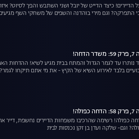
ל הדיירים! כיצד הדייט של יובל ושני השתבש והפך לסיוט? א
כי התפרקה? וגם מירי בוהדנה והשפים של משחקי השף מגיעים
חה!
נותרו עד לגמר הגדול והמתח בבית מגיע לשיא! ההדחות האחר
עיים בלבד לאירוע השיא של הקיץ - את מי אתם תיקחו לגמר?
לה!
חה כפולה! רשימה שהרכיבו משפחות הדיירים נחשפת, דייר אח
לה? וגם- שלקה ועדן בן זקן נכנסות לבית