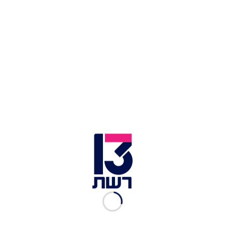
בחצי הגמר השני
נמרוד כהנוב
|
06.07.2021
הערב בערוץ 13 | הקרב הגדול
של רבע גמר היורו
נמרוד כהנוב
|
01.07.2021
הקרב על רבע הגמר: האם
ספרד תדיח את סגנית אלופת
העולם?
נמרוד כהנוב
|
28.06.2021
ההולנדים חולמים על זכייה,
הצ'כים קיבלו תיאבון: מי
תעלה לרבע הגמר?
נמרוד כהנוב
|
27.06.2021
הנבחרת שריגשה, המאכזבת
וזו שהצטיינה | חלוקת פרסי
שלב הבתים