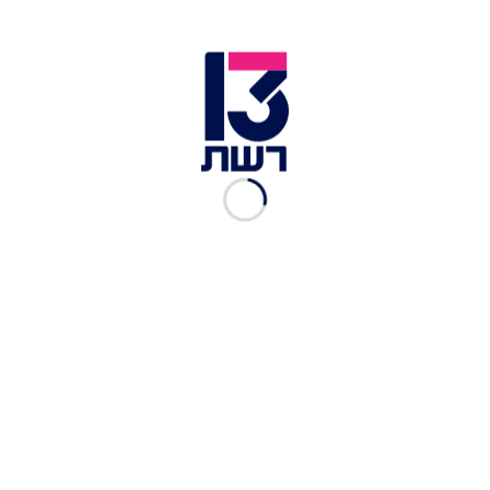
אריקסן - הסיפור המרכזי ביורו 2020 | צילום: shutterstock
עוד בנושא:
דרמה ביורו: כוכב נבחרת דנמרק התמוטט במהלך משחק – מצבו
יציב
האם השד האדום באמת מפחיד כל כך? על הסיכויים של נבחרת
בלגיה