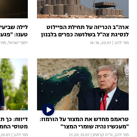
ארה"ב הכריזה על תחילת הפיילוט
לילה שביעי
לנסיגת צה"ל בשלושה כפרים בלבנון
טענו: "פגענ
מור להב
|
20.07, 16:16
יוסף ישראל
,
מור
טראמפ מחדש את המצור על הורמוז:
דיווח: כך ת
"מעכשיו נהיה שומרי המצר"
מטוסי החמ
מור להב
,
נריה קראוס
|
13.07, 21:20
מור להב
|
10.07, 12:00