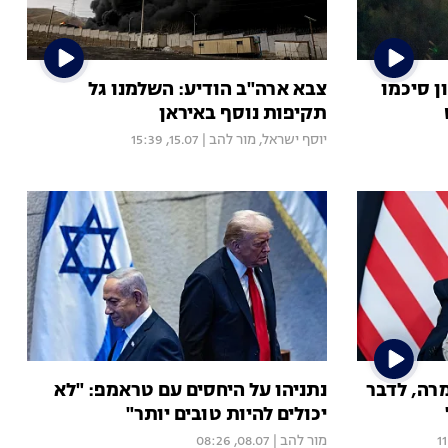
ן סיכמו
צבא ארה"ב הודיע: השלמנו גל
תקיפות נוסף באיראן
יוסף ישראל
,
מור להב
|
15.07, 15:39
רה, לדבר
נתניהו על היחסים עם טראמפ: "לא
יכולים להיות טובים יותר"
מור להב
|
08.07, 08:26