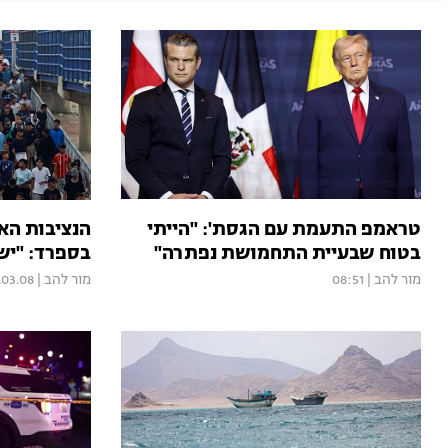
טראמפ התעמת עם הגסת': "הייתי
הנציבות הא
בטוח שבעיית התחמושת נפתרה"
בספרד: "יש
מור להב
|
08:51
מור להב
|
03.08, 15:05