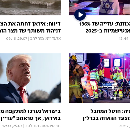
יהודים על הכוונת: עלייה של 136%
דיווח: איראן דחתה את הצ
ישמיות ב-2025
לניהול משותף של מצר הור
אלעד זיני
,
מור להב
|
29.07, 09:16
יה: חוסל המחבל
בישראל נערכו למתקפה מ
צעד הגאווה בברלין
באיראן, אך טראמפ "עדיין
חזי סימנטוב
,
מור להב
|
25.07, 12:33