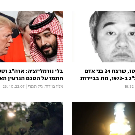
קוזו אוקמוטו, שרצח 24 בני אדם
בלי נורמליזציה: ארה"ב וסע
ת בביירות
חתמו על הסכם הגרעין האז
אלון בן דוד
,
גיל תמרי
|
22.07, 23:40