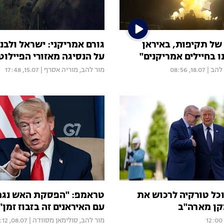
 של תקיפות, באיראן
גורם אמריקני: ישראל ולבנו
ו בחיילים אמריקנים"
על הנסיגה מאזורי הפיילוט
 להב
|
18.07, 08:56
מור להב
,
מוריה אסרף
|
15.07, 17:48
וכל טורקיה לרכוש את
טראמפ: "הפסקת האש נגמ
קן מארה"ב
עם האיראנים זה בזבוז זמן"
מור להב
,
סולימאן מסוודה
|
08.07, 11:12