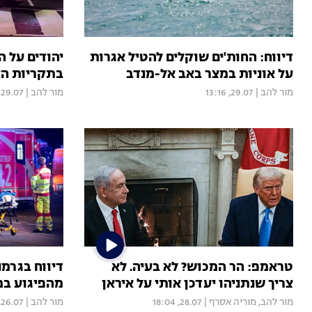
דיווח: החות'ים שוקלים להטיל אגרות
על אוניות במצר באב אל-מנדב
בתקריות האנט
מור להב
|
29.07, 13:16
מור להב
|
29.07, 12:44
טראמפ: הר המכוש? לא בעיה. לא
דיווח בגרמנ
צריך שנתניהו יעדכן אותי על איראן
מהפיגוע במ
מור להב
,
מוריה אסרף
|
28.07, 18:04
מור להב
|
26.07, 20:17