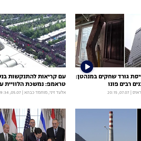
ת גורד שחקים במנהטן:
עם קריאות להתנקשות בנש
ים רבים פונו
טראמפ: נמשכת הלוויית על
ראוס
|
07.07, 20:15
אלעד זיני
,
מוחמד כבהא
|
05.07, 09:34