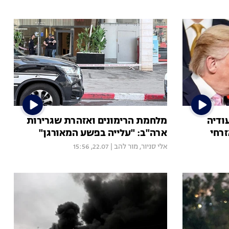
ודיה
מלחמת הרימונים ואזהרת שגרירות
רחי
ארה"ב: "עלייה בפשע המאורגן"
אלי סניור
,
מור להב
|
22.07, 15:56