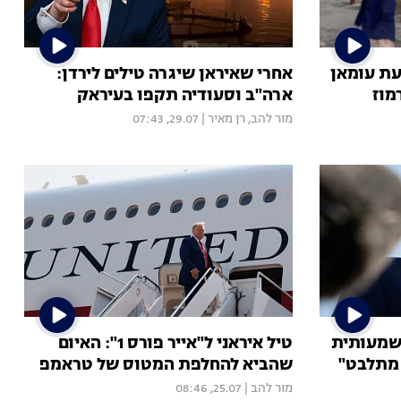
עת עומאן
אחרי שאיראן שיגרה טילים לירדן:
מוז
ארה"ב וסעודיה תקפו בעיראק
מור להב
,
רן מאיר
|
29.07, 07:43
שמעותית
טיל איראני ל"אייר פורס 1": האיום
 מתלבט"
שהביא להחלפת המטוס של טראמפ
מור להב
|
25.07, 08:46