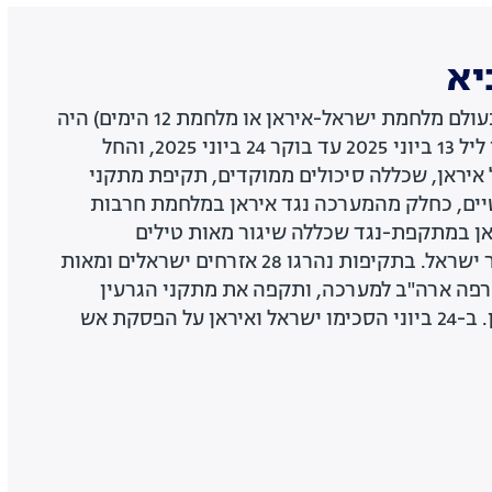
יא
מבצע עָם כְּלָבִיא (מכונה בעולם מלחמת ישראל-איראן או מלחמת 12 הימים) היה
מבצע צבאי שהתקיים בין ליל 13 ביוני 2025 עד בוקר 24 ביוני 2025, והחל
יראן, שכללה סיכולים ממוקדים, תקיפת מתקני
טיים, כחלק מהמערכה נגד איראן במלחמת חרבות
אן במתקפת-נגד שכללה שיגור מאות טילים
בליסטיים וכטב"מים לעבר ישראל. בתקיפות נהרגו 28 אזרחים ישראלים ומאות
22 ביוני הצטרפה ארה"ב למערכה, ותקפה את מתקני הגרעין
 הפסקת אש