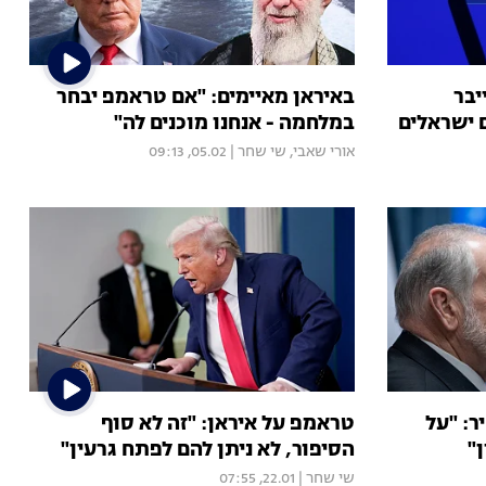
יבר
באיראן מאיימים: "אם טראמפ יבחר
ם ישראלים
במלחמה - אנחנו מוכנים לה"
אורי שאבי
,
שי שחר
|
05.02, 09:13
ר: "על
טראמפ על איראן: "זה לא סוף
ן"
הסיפור, לא ניתן להם לפתח גרעין"
שי שחר
|
22.01, 07:55