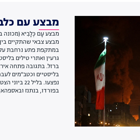
מבצע עם כלב
במתקפת פתע נרחבת על א
גרעין ואתרי טילים בליס
ברזל. בתגובה פתחה איר
נפצעו. בליל 
בפורדו, בנתנז ובאספהאן. ב-24 ביוני הסכימו ישראל ואיראן על