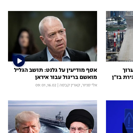
רוך
אסף מודיעין על גלנט: תושב הגליל
ירת בז"ן
מואשם בריגול עבור איראן
אלי סניור
,
קארין קבסה
|
16.02, 09:01