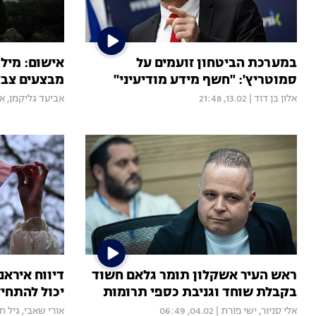
במערכת הביטחון זועמים על
אישום: מילו
סמוטריץ': "חשף מידע מודיעיני"
מבצעים צבאי
אלון בן דוד
|
13.02, 21:48
אביעד גליקמן
,
אל
ראש העיר אשקלון תומר גלאם חשוד
דיווח איראנ
בקבלת שוחד וגניבת כספי תרומות
יכול להתחיל
אלי סניור
,
ישי פורת
|
04.02, 06:49
אורי שאבי
,
גיל ת