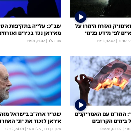
אימניק ואזרח הימרו על
שב"כ: עלייה בתקיפות הסי
ים לפי מידע פנימי
מאיראן נגד בכירים ואזרחי
י סניור
|
12.02, 11:13
אור הלר
|
11.02, 11:01
י: המו"מ עם האמריקנים
שגריר ארה"ב בישראל מזהי
 בימים הקרובים
איראן לזכור את יוני האחרו
מרי
|
02.02, 08:28
אלון בן דוד
,
גיל תמרי
|
24.01, 12:15