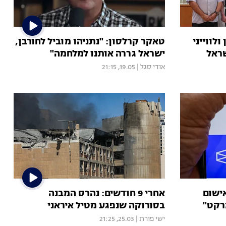
לווייני
טאקר קרלסון: "נתניהו מוביל לחורבן,
שראל
ישראל גררה אותנו למלחמה"
אודי סגל
|
19.05, 21:15
האישום
אחרי 9 חודשים: נהרס המבנה
רקט"
בסורוקה שנפגע מטיל איראני
ישי פורת
|
25.03, 21:25