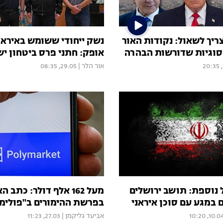
יך לשאול: נקודות האור
נשק ייחודי ששומש באיראן ו
סוגיות שדורשות הבהרה
אופק: חתני פרס ביטחון י
אור הלר
|
29.05, 08:35
 נוספת: תושב ירושלים
מעל 162 אלף דולר: כתב 
בפרשת ההימורים ב"פולימ
10.04, 10:
אביעד גליקמן
|
27.03, 11:23