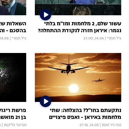
עשור שלם, 2 מלחמות ומו"מ בלתי
השאלות שצר
נגמר: איראן חזרה לנקודת ההתחלה?
בהסכם - וה
גיל תמרי
|
14.06, 21:00
גיל תמרי
|
14.06, 20:35
נתקעתם בחו"ל? בהצלחה: שתי
פרשת ריגול
מלחמות באיראן - ואפס פיצויים
בן 21 מואשם במגע עם סוכן איראני
נגה ניר נאמן
|
14.05, 21:16
אביעד גליקמן
|
20