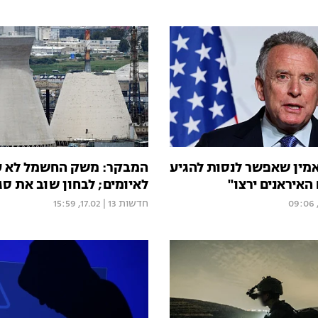
אמין שאפשר לנסות להגיע
המבקר: משק החשמל לא ע
איראנים ירצו"
לאיומים; לבחון שוב את סג
חדשות 13
|
17.02, 15:59