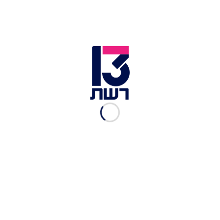
להרוס את משפחתי"
רשת 13
|
26.10.2022
שרה נתניהו בשיחה עם ניר
חפץ: "צריך להיכנס בכולם"
רשת 13
|
26.10.2022
למה שרה התעקשה שיאיר
יצטרף לנסיעת רה"מ לארה"ב?
| היומן של ניר חפץ, חלק י''א
רביב דרוקר
|
26.10.2022
ניר חפץ טוען: כך השפיע יאיר
נתניהו על היחסים הרגישים
עם ירדן
רשת 13
|
25.10.2022
איזה חומר "שחור" נתניהו
הוציא למרות התנגדות מזכירו
הצבאי?
רביב דרוקר
|
25.10.2022