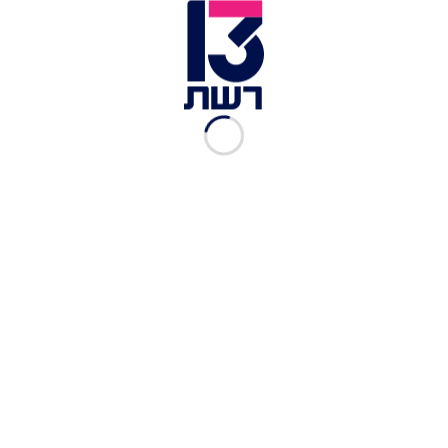
כיהן כרמטכ"ל ה־17 של צה"ל בדרגת רב-אלוף, ובמהלך
שירותו הצבאי היה מפקד סיירת מטכ"ל, ראש אמ"ן ואלוף
פיקוד המרכז
"כשראיתי את נאום נתניהו -
התביישתי"
רשת 13
|
24.12.2017
"נתניהו צריך ללכת הביתה או
לכלא"
רשת 13
|
05.11.2017
"לא יכול להיות שראש
הממשלה לא היה מעורב"
15.07.2017