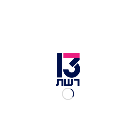
פרשת הדרכונים: מנכ"ל משרד
החוץ לשעבר נחקר באזהרה
אלי סניור
|
20.10.2025
4 ימים אחרי עצירת המשט:
גרטה תונברג ו-170 פעילים
גורשו מהארץ
יוסף ישראל
|
06.10.2025
4 איטלקים מהמשט לעזה
גורשו: "זו לא הייתה אלא
פרובוקציה"
אור הלר
|
03.10.2025
מסמכים שנמצאו ברצועה
חושפים: חמאס מעורב במימון
המשט לעזה
יוסי מצרי
|
30.09.2025
ועדת החקירה של האו"ם