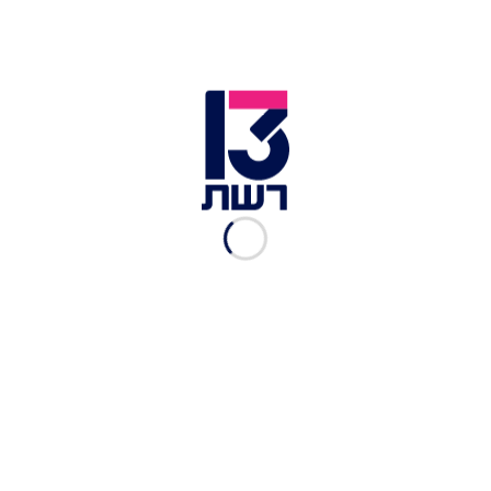
"הקריבו אותי": מסורבת הגט
ששוחררה - והוחזרה לעגינות
אריאלה שטרנבך
|
24.07.2022
אכזבה לקהילה הגאה ביפן: לא
תהיה הכרה בנישואים
חד-מיניים
חדשות 13
|
20.06.2022
מי מחברי הכנסת והשרים
תומך בנישואים חד מיניים? |
פרויקט מיוחד
רוני שצ'וצ'ינסקי
|
13.06.2022
האהבה ניצחה: הכירו את
הזוגות המעורבים ששברו
מוסכמות
דור חייק
|
16.05.2022